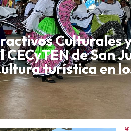
tractivos Culturales 
el CECyTEN de San J
cultura turística en l