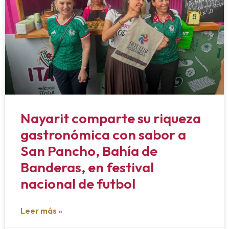
Nayarit comparte su riqueza
gastronómica con sabor a
San Pancho, Bahía de
Banderas, en festival
nacional de futbol
Leer más »