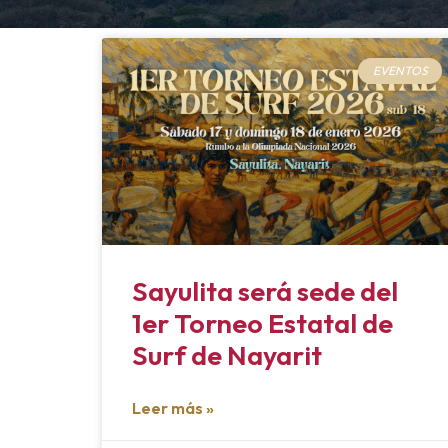
EVENTOS
Sayulita será sede del
1er Torneo Estatal de
Surf de Nayarit
Leer más »